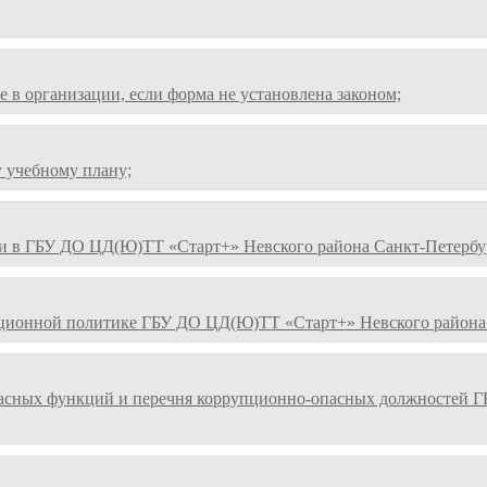
в организации, если форма не установлена законом;
 учебному плану;
и в ГБУ ДО ЦД(Ю)ТТ «Старт+» Невского района Санкт-Петербу
ционной политике ГБУ ДО ЦД(Ю)ТТ «Старт+» Невского района 
асных функций и перечня коррупционно-опасных должностей Г