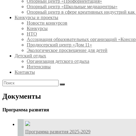
Опорный центр «Профориентация»
Опорный центр «Школьные медиацентры»
Опорный центр в сфере креативных индустрий как 
Конкурсы и проекты
Новости конкурсов
Конкурсы
НТО
Ассоциация образовательных организаций «Консор
Продюсерский центр «Дом 11»
Экологическое просвещение для детей
Детский отдых
Организация детского отдыха
Интенсивы
Контакты
Документы
Программа развития
Программа развития 2025-2029