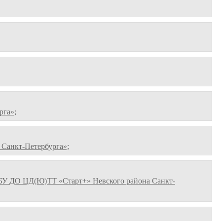
рга»;
Санкт-Петербурга»;
БУ ДО ЦД(Ю)ТТ «Старт+» Невского района Санкт-