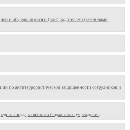
ией и обучающимися и (или) родителями (законными
кций по антитеррористической защищенности сотрудников и
редств государственного бюджетного учреждения;