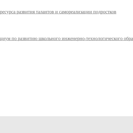
ресурса развития талантов и самореализации подростков
циум по развитию школьного инженерно-технологического обра