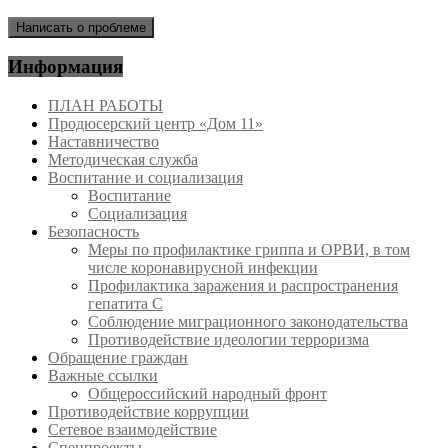
знаете, как сделать школу лучше?
Написать о проблеме
Информация
ПЛАН РАБОТЫ
Продюсерский центр «Дом 11»
Наставничество
Методическая служба
Воспитание и социализация
Воспитание
Социализация
Безопасность
Меры по профилактике гриппа и ОРВИ, в том
числе коронавирусной инфекции
Профилактика заражения и распространения
гепатита С
Соблюдение миграционного законодательства
Противодействие идеологии терроризма
Обращение граждан
Важные ссылки
Общероссийский народный фронт
Противодействие коррупции
Сетевое взаимодействие
Спецпроекты