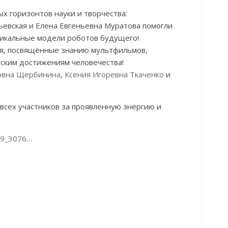
х горизонтов науки и творчества:
евская и Елена Евгеньевна Муратова помогли
никальные модели роботов будущего!
ия, посвящённые знанию мультфильмов,
еским достижениям человечества!
овна Щербинина
,
Ксения Игоревна Ткаченко
и
всех участников за проявленную энергию и
39_3076…