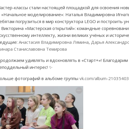
астер-классы стали настоящей площадкой для освоения новы
 «Начальное моделирование»: Наталья Владимировна Игнать
ебятам погрузиться в мир конструктора LEGO и построить у
 Викторина «Мастерская открытий»: командные соревнован
скусственному интеллекту, жизни великих учёных и историч
едущие:
Анастасия Владимировна Лямина
,
Дарья Александр
инара Станиславовна Темирова
родолжаем удивлять и вдохновлять в «Старт+»! Благодарим 
еподдельный интерес! ✨
ольше фотографий в альбоме группы
vk.com/album-2103540