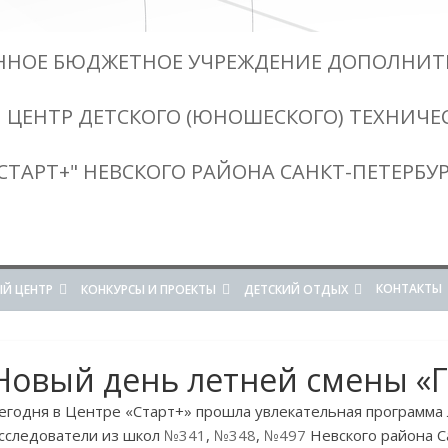
ННОЕ БЮДЖЕТНОЕ УЧРЕЖДЕНИЕ ДОПОЛНИТ
 ЦЕНТР ДЕТСКОГО (ЮНОШЕСКОГО) ТЕХНИЧЕ
СТАРТ+" НЕВСКОГО РАЙОНА САНКТ-ПЕТЕРБУ
КОНТАКТЫ
Й ЦЕНТР
КОНКУРСЫ И ПРОЕКТЫ
ДЕТСКИЙ ОТДЫХ
Новый день летней смены «
егодня в Центре «Старт+» прошла увлекательная программа
сследователи из школ
№341
,
№348
,
№497
Невского района С